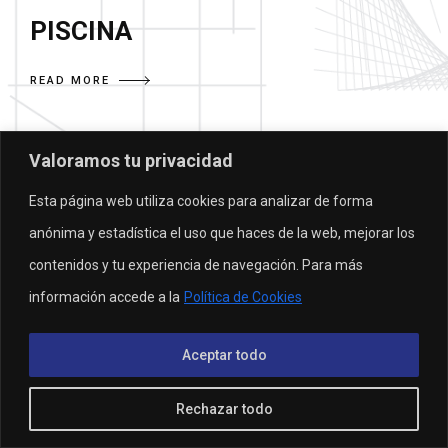
PISCINA
READ MORE
Valoramos tu privacidad
Esta página web utiliza cookies para analizar de forma
anónima y estadística el uso que haces de la web, mejorar los
Aviso Legal
·
Política de privacidad
·
Política de
contenidos y tu experiencia de navegación. Para más
cookies
·
info@mdarquitectura.com
·
(+34) 656 979
información accede a la
Política de Cookies
846 Mercedes
·
(+34) 651 009 654 David
Aceptar todo
M+D Arquitectura · 2019 · Desarrollado por Yavaris D&D
Rechazar todo