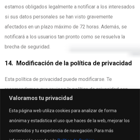
estamos obligados legalmente a notificar a los interesados
si sus datos personales se han visto gravemente
afectados en un plazo máximo de 72 horas. Además, se
notificará a los usuarios tan pronto como se resuelva la
brecha de seguridad.
14. Modificación de la política de privacidad
Esta política de privacidad puede modificarse. Te
recomendamos que revises la política de privacidad con
Valoramos tu privacidad
cierta periodicidad.
Esta página web utiliza cookies para analizar de forma
anónima y estadística el uso que haces de la web, mejorar los
NEXT PAGE
contenidos y tu experiencia de navegación. Para más